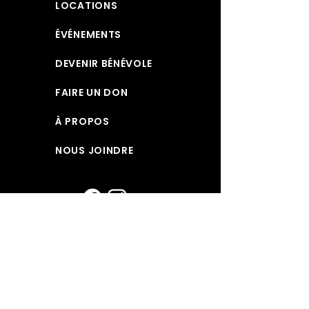
LOCATIONS
ÉVÉNEMENTS
DEVENIR BÉNÉVOLE
FAIRE UN DON
À PROPOS
NOUS JOINDRE
coordination@conseildesartsdehearst.ca
© 2023 Conseil des Arts de Hearst. Tous
droits réservés.