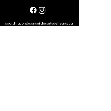
coordination@conseildesartsdehearst.ca
© 2023 Conseil des Arts de Hearst. Tous
droits réservés.