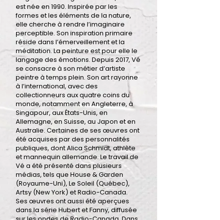
est née en 1990. Inspirée par les
formes et les éléments de la nature,
elle cherche à rendre l’imaginaire
perceptible. Son inspiration primaire
réside dans l’émerveillement et la
méditation. La peinture est pour elle le
langage des émotions. Depuis 2017, Vé
se consacre à son métier d’artiste
peintre à temps plein. Son art rayonne
à l’international, avec des
collectionneurs aux quatre coins du
monde, notamment en Angleterre, à
Singapour, aux États-Unis, en
Allemagne, en Suisse, au Japon et en
Australie. Certaines de ses œuvres ont
été acquises par des personnalités
publiques, dont Alica Schmidt, athlète
et mannequin allemande. Le travail de
Vé a été présenté dans plusieurs
médias, tels que House & Garden
(Royaume-Uni), Le Soleil (Québec),
Artsy (New York) et Radio-Canada.
Ses œuvres ont aussi été aperçues
dans la série Hubert et Fanny, diffusée
sur les ondes de Radio-Canada. Dans