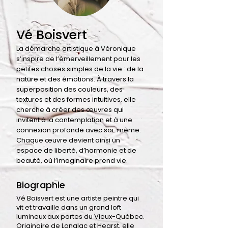
Vé Boisvert
La démarche artistique à Véronique
s’inspire de l’émerveillement pour les
petites choses simples de la vie : de la
nature et des émotions. À travers la
superposition des couleurs, des
textures et des formes intuitives, elle
cherche à créer des œuvres qui
invitent à la contemplation et à une
connexion profonde avec soi-même.
Chaque œuvre devient ainsi un
espace de liberté, d’harmonie et de
beauté, où l’imaginaire prend vie.
Biographie
Vé Boisvert est une artiste peintre qui
vit et travaille dans un grand loft
lumineux aux portes du Vieux-Québec.
Originaire de Longlac et Hearst, elle